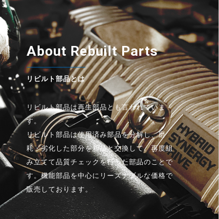
About Rebuilt Parts
リビルト部品とは
リビルト部品は再生部品とも言われていま
す。
リビルト部品は使用済み部品を分解し、磨
耗・劣化した部分を新品と交換して、再度組
み立てて品質チェックを行った部品のことで
す。機能部品を中心にリーズナブルな価格で
販売しております。