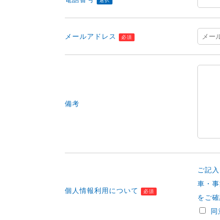
選択
メールアドレス
必須
備考
ご記入
車・事
個人情報利用について
必須
をご確
同