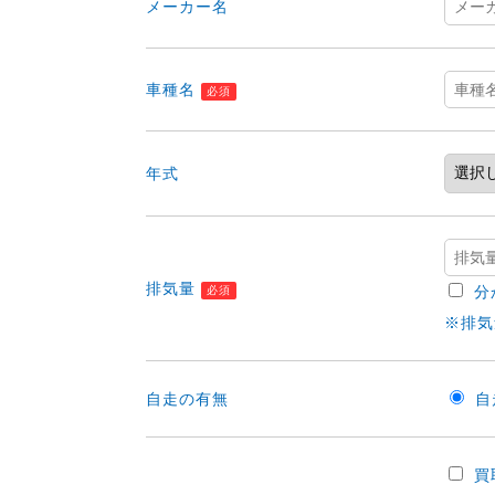
メーカー名
車種名
必須
年式
排気量
分
必須
※排気
自走の有無
自
買