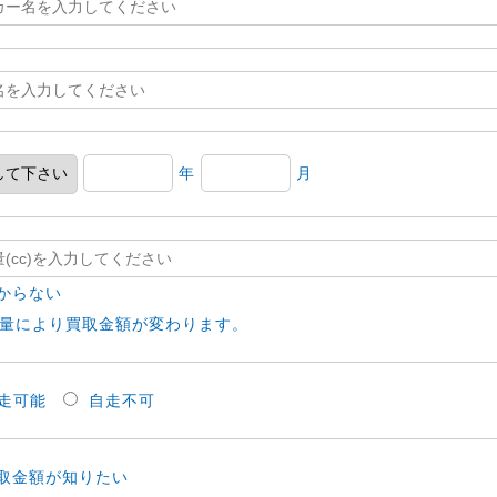
年
月
からない
量により買取金額が変わります。
走可能
自走不可
取金額が知りたい